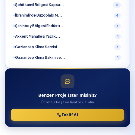
Şehitkamil Bölgesi Kapsa...
15
İbrahimli’de Buzdolabı M...
4
Şahinbey Bölgesi Endüstr...
3
Akkent Mahallesi Yazlık...
1
Gaziantep Klima Servisi...
3
Gaziantep Klima Bakım ve...
1
Gaziantep Klima Montaj v...
1
Gaziantep Kombi Servisi...
1
Benzer Proje İster misiniz?
Ücretsiz keşif ve fiyat teklifi alın
Teklif Al