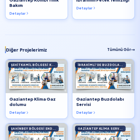
Bakım
Detaylar
Detaylar
Diğer Projelerimiz
Tümünü Gör
ŞEHITKAMIL BÖLGESI K...
İBRAHIMLI’DE BUZDOLA...
Gaziantep Klima Gaz
Gaziantep Buzdolabı
dolumu
Servisi
Detaylar
Detaylar
ŞAHINBEY BÖLGESI END...
GAZIANTEP KLIMA SERV...