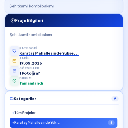
Şehitkamil kombi bakımı
Proje Bilgileri
Şehitkamil kombi bakımı
KATEGORI
Karataş Mahallesinde Yükse...
TARIH
19.05.2026
GÖRSELLER
1 Fotoğraf
DURUM
Tamamlandı
Kategoriler
9
Tüm Projeler
Karataş Mahallesinde Yük...
8