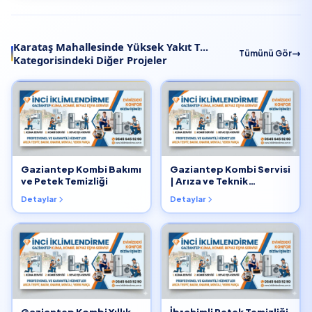
Karataş Mahallesinde Yüksek Yakıt T...
Tümünü Gör
Kategorisindeki Diğer Projeler
Gaziantep Kombi Bakımı
Gaziantep Kombi Servisi
ve Petek Temizliği
| Arıza ve Teknik
Müdahale
Detaylar
Detaylar
Gaziantep Kombi Yıllık
İbrahimli Petek Temizliği