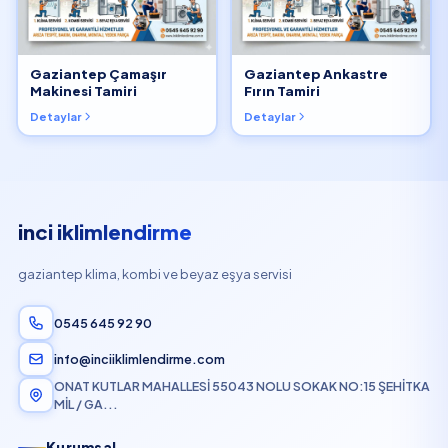
Gaziantep Çamaşır
Gaziantep Ankastre
Makinesi Tamiri
Fırın Tamiri
Detaylar
Detaylar
inci iklimlendirme
gaziantep klima, kombi ve beyaz eşya servisi
0545 645 92 90
info@inciiklimlendirme.com
ONAT KUTLAR MAHALLESİ 55043 NOLU SOKAK NO:15 ŞEHİTKA
MİL / GA...
Kurumsal